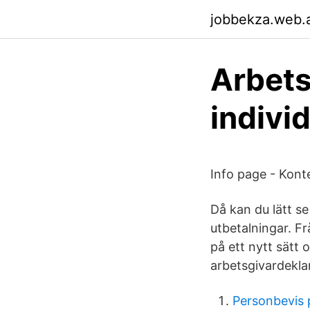
jobbekza.web.
Arbets
indivi
Info page - Kont
Då kan du lätt se
utbetalningar. F
på ett nytt sätt
arbetsgivardeklar
Personbevis