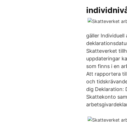
individnivå
gäller Individue
deklarationsdat
Skatteverket till
uppdateringar ka
som finns i en a
Att rapportera ti
och tidskrävande 
dig Deklaration: 
Skattekonto samt
arbetsgivardeklar