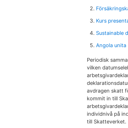
Försäkringsk
Kurs present
Sustainable 
Angola unita
Periodisk samman
vilken datumsele
arbetsgivardekla
deklarationsdatu
avdragen skatt f
kommit in till S
arbetsgivardekla
individnivå på in
till Skatteverket.