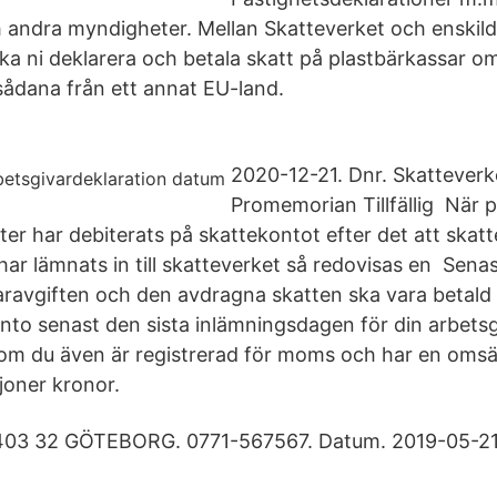
 andra myndigheter. Mellan Skatteverket och enskil
a ni deklarera och betala skatt på plastbärkassar om n
 sådana från ett annat EU-land.
2020-12-21. Dnr. Skattever
Promemorian Tillfällig När 
ter har debiterats på skattekontot efter det att skat
har lämnats in till skatteverket så redovisas en Sena
aravgiften och den avdragna skatten ska vara betald
nto senast den sista inlämningsdagen för din arbetsg
e om du även är registrerad för moms och har en oms
joner kronor.
 403 32 GÖTEBORG. 0771-567567. Datum. 2019-05-21