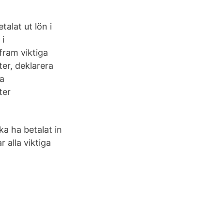
alat ut lön i
 i
fram viktiga
ter, deklarera
na
ter
ka ha betalat in
r alla viktiga