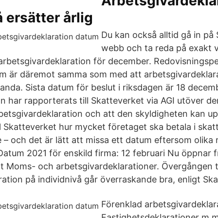
Arbetsgivardekla
 ersätter årlig
Du kan också alltid gå in på
webb och ta reda på exakt 
ll arbetsgivardeklaration för december. Redovisningsp
um är däremot samma som med att arbetsgivardeklara
handa. Sista datum för beslut i riksdagen är 18 decem
n har rapporterats till Skatteverket via AGI utöver d
rbetsgivardeklaration och att den skyldigheten kan 
ll Skatteverket hur mycket företaget ska betala i skatt
– och det är lätt att missa ett datum eftersom olika
Datum 2021 för enskild firma: 12 februari Nu öppnar f
 Moms- och arbetsgivardeklarationer. Övergången ti
ation på individnivå går överraskande bra, enligt Ska
Förenklad arbetsgivardeklar
Fastighetsdeklarationer m.m