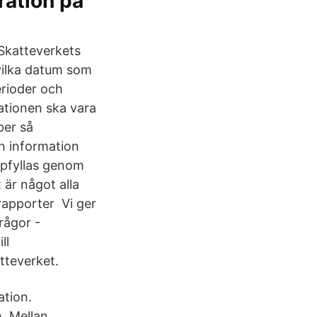
ration på
 Skatteverkets
vilka datum som
erioder och
tionen ska vara
ber så
en information
uppfyllas genom
 är något alla
 rapporter Vi ger
rågor -
ll
tteverket.
ation.
. Mellan