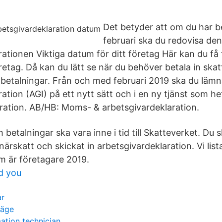
Det betyder att om du har bet
februari ska du redovisa den
ationen Viktiga datum för ditt företag Här kan du få 
retag. Då kan du lätt se när du behöver betala in skat
utbetalningar. Från och med februari 2019 ska du läm
ation (AGI) på ett nytt sätt och i en ny tjänst som he
ration. AB/HB: Moms- & arbetsgivardeklaration.
 betalningar ska vara inne i tid till Skatteverket. Du s
närskatt och skickat in arbetsgivardeklaration. Vi lista
m är företagare 2019.
ed you
ar
läge
mation technician