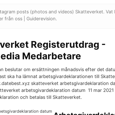
nstagram posts (photos and videos) Skatteverket. Va
r från oss | Guiderevision.
verket Registerutdrag -
edia Medarbetare
n beslutar om ersättningen månadsvis efter det dat
ast ska ha lämnat arbetsgivardeklarationen till Skatt
.datebest.xyz skatteverket arbetsgivardeklaration 
teverket arbetsgivardeklaration datum 11 mar 2021 
laration och betalas till Skatteverket.