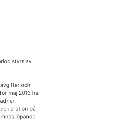
riod styrs av
avgifter och
 för maj 2013 ha
nad) en
rdeklaration på
 lämnas löpande