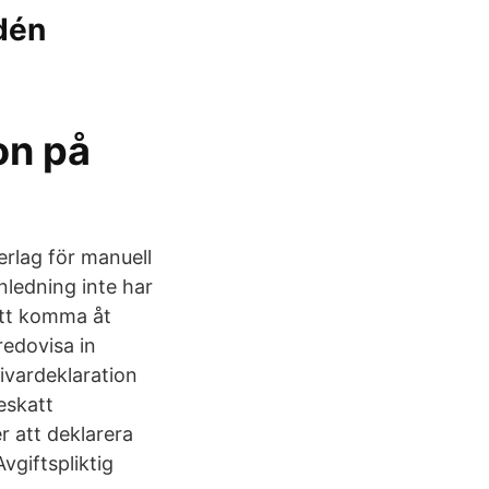
ndén
on på
derlag för manuell
nledning inte har
 att komma åt
redovisa in
ivardeklaration
eskatt
 att deklarera
vgiftspliktig