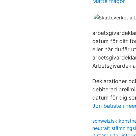
Matte frågor
arbetsgivardeklar
datum för ditt fö
eller när du får 
arbetsgivardeklar
Arbetsgivardekla
Deklarationer och
debiterad prelimi
datum för dig so
Jon batiste i ne
schweizisk konstn
neutralt stämnings
it stands for infor