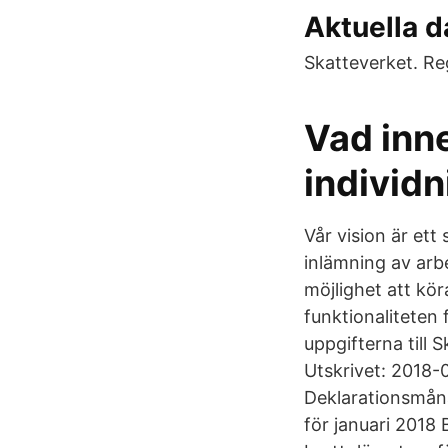
Aktuella d
Skatteverket. R
Vad inn
individn
Vår vision är ett
inlämning av arb
möjlighet att kör
funktionaliteten 
uppgifterna till
Utskrivet: 2018-
Deklarationsmåna
för januari 2018 