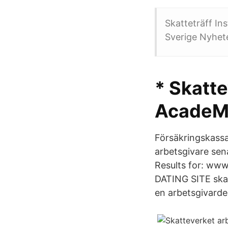
Skatteträff I
Sverige Nyhete
* Skatte
AcadeM
Försäkringskassa
arbetsgivare sen
Results for: www
DATING SITE skat
en arbetsgivardek