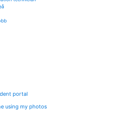
eå
obb
dent portal
e using my photos