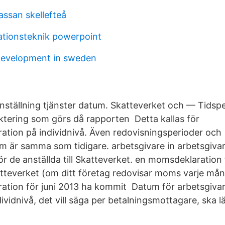
assan skellefteå
ationsteknik powerpoint
development in sweden
ställning tjänster datum. Skatteverket och — Tidspe
ktering som görs då rapporten Detta kallas för
ration på individnivå. Även redovisningsperioder och
m är samma som tidigare. arbetsgivare in arbetsgivar
ör de anställda till Skatteverket. en momsdeklaration
katteverket (om ditt företag redovisar moms varje må
ration för juni 2013 ha kommit Datum för arbetsgiva
dividnivå, det vill säga per betalningsmottagare, ska