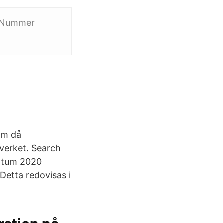
t Nummer
um då
everket. Search
datum 2020
Detta redovisas i