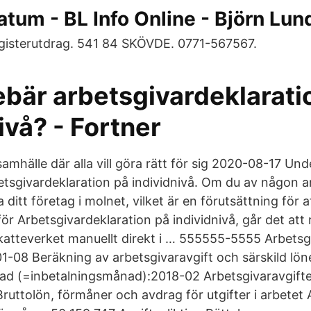
atum - BL Info Online - Björn Lu
egisterutdrag. 541 84 SKÖVDE. 0771-567567.
ebär arbetsgivardeklarati
ivå? - Fortner
 samhälle där alla vill göra rätt för sig 2020-08-17 Un
etsgivardeklaration på individnivå. Om du av någon a
a ditt företag i molnet, vilket är en förutsättning för
för Arbetsgivardeklaration på individnivå, går det att 
 Skatteverket manuellt direkt i … 555555-5555 Arbetsg
01-08 Beräkning av arbetsgivaravgift och särskild lön
d (=inbetalningsmånad):2018-02 Arbetsgivaravgifter
Bruttolön, förmåner och avdrag för utgifter i arbetet A