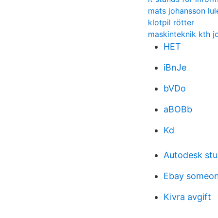
mats johansson lul
klotpil rötter
maskinteknik kth j
HET
iBnJe
bVDo
aBOBb
Kd
Autodesk stu
Ebay someon
Kivra avgift