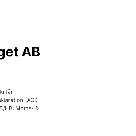
aget AB
du får
klaration (AGI)
 AB/HB: Moms- &