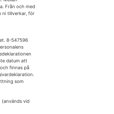
da. Från och med
i tillverkar, för
ket. 8-547596
personalens
tedeklarationen
ste datum att
 och finnas på
ivardeklaration.
ättning som
 (används vid